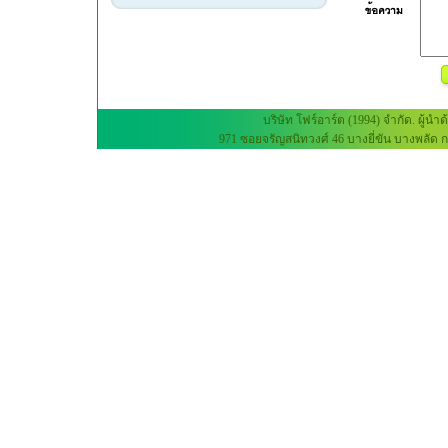
บริษัท โฟร์อาร์ต (1994) จำกัด. 
971 ซอยจรัญสนิทวงศ์ 46 บางยี่ขัน บางพลัด กร