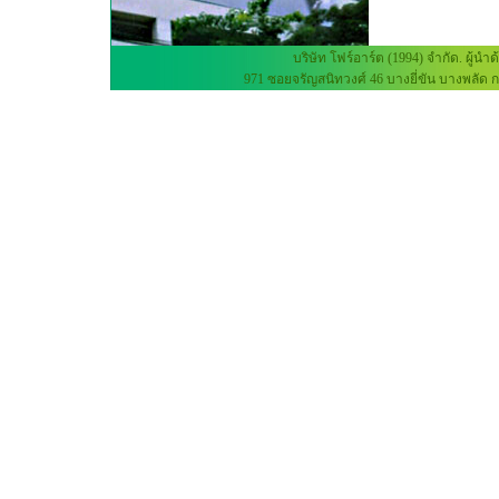
บริษัท โฟร์อาร์ต (1994) จำกัด. 
971 ซอยจรัญสนิทวงศ์ 46 บางยี่ขัน บางพลัด กร