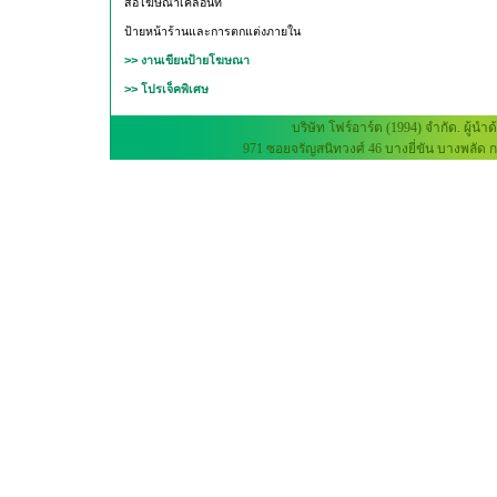
สื่อโฆษณาเคลื่อนที่
ป้ายหน้าร้านและการตกแต่งภายใน
>> งานเขียนป้ายโฆษณา
>> โปรเจ็คพิเศษ
บริษัท โฟร์อาร์ต (1994) จำกัด. 
971 ซอยจรัญสนิทวงศ์ 46 บางยี่ขัน บางพลัด กร