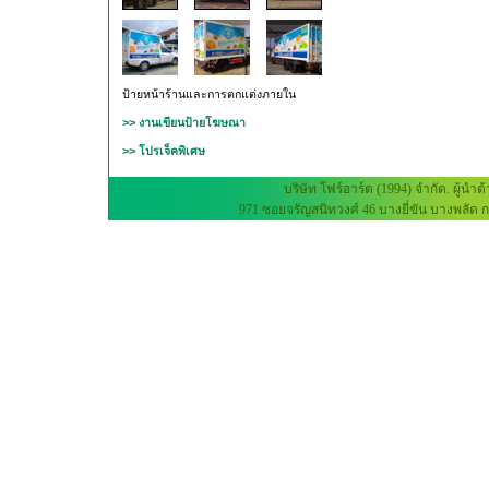
ป้ายหน้าร้านและการตกแต่งภายใน
>> งานเขียนป้ายโฆษณา
>> โปรเจ็คพิเศษ
บริษัท โฟร์อาร์ต (1994) จำกัด. ผ
971 ซอยจรัญสนิทวงศ์ 46 บางยี่ขัน บางพลัด กร