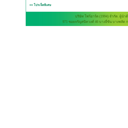
>> โปรเจ็คพิเศษ
บริษัท โฟร์อาร์ต (1994) จำกัด. 
971 ซอยจรัญสนิทวงศ์ 46 บางยี่ขัน บางพลัด กร